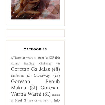
CATEGORIES
CJR
(14)
Affiliate
(2)
Buku
(4)
Award
(1)
Comic Reading Challenge
(4)
Coretan Ga Jelas
(48)
Giveaway
(28)
Fanfiction
(2)
Goresan Penuh
Makna
(51)
Goresan
Warna Warni
(81)
Hadiah
Haul
(8)
Info
(1)
Ide Cerita FTV
(1)