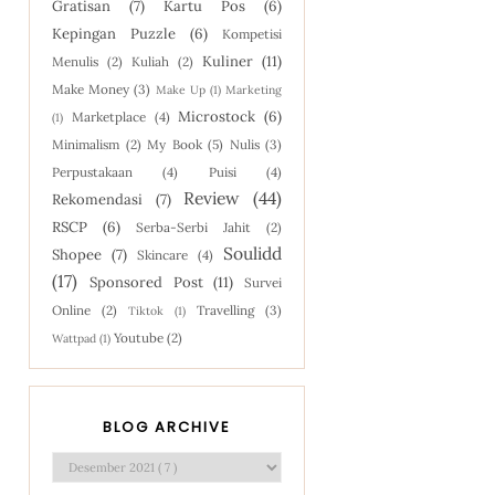
Gratisan
(7)
Kartu Pos
(6)
Kepingan Puzzle
(6)
Kompetisi
Kuliner
(11)
Menulis
(2)
Kuliah
(2)
Make Money
(3)
Make Up
(1)
Marketing
Microstock
(6)
Marketplace
(4)
(1)
Minimalism
(2)
My Book
(5)
Nulis
(3)
Perpustakaan
(4)
Puisi
(4)
Review
(44)
Rekomendasi
(7)
RSCP
(6)
Serba-Serbi Jahit
(2)
Soulidd
Shopee
(7)
Skincare
(4)
(17)
Sponsored Post
(11)
Survei
Online
(2)
Travelling
(3)
Tiktok
(1)
Youtube
(2)
Wattpad
(1)
BLOG ARCHIVE