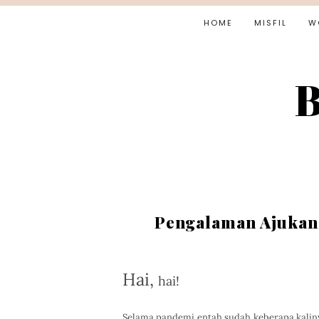
HOME
MISFIL
W
B
Pengalaman Ajukan
Hai,
hai!
Selama pandemi entah sudah keberapa kalin