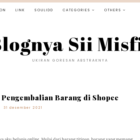
ON
LINK
SOULIDD
CATEGORIES
OTHERS
lognya Sii Misf
UKIRAN GORESAN ABSTRAKNYA
 Pengembalian Barang di Shopee
31 desember 2021
ya aku belanja
online.
Mulai dari barang titipan, barang yang memang