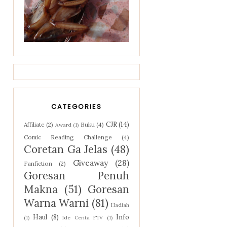
CATEGORIES
CJR
(14)
Affiliate
(2)
Buku
(4)
Award
(1)
Comic Reading Challenge
(4)
Coretan Ga Jelas
(48)
Giveaway
(28)
Fanfiction
(2)
Goresan Penuh
Makna
(51)
Goresan
Warna Warni
(81)
Hadiah
Haul
(8)
Info
(1)
Ide Cerita FTV
(1)