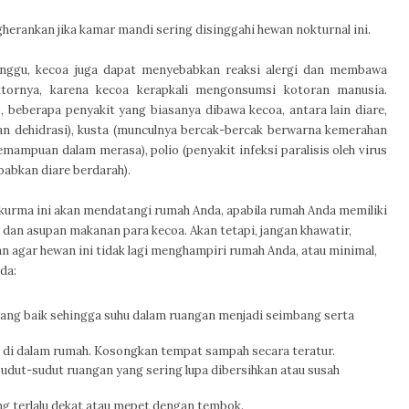
herankan jika kamar mandi sering disinggahi hewan nokturnal ini.
nggu, kecoa juga dapat menyebabkan reaksi alergi dan membawa
ktornya, karena kecoa kerapkali mengonsumsi kotoran manusia.
 beberapa penyakit yang biasanya dibawa kecoa, antara lain diare,
 dan dehidrasi), kusta (munculnya bercak-bercak berwarna kemerahan
emampuan dalam merasa), polio (penyakit infeksi paralisis oleh virus
ebabkan diare berdarah).
i kurma ini akan mendatangi rumah Anda, apabila rumah Anda memiliki
an asupan makanan para kecoa. Akan tetapi, jangan khawatir,
an agar hewan ini tidak lagi menghampiri rumah Anda, atau minimal,
da:
 yang baik sehingga suhu dalam ruangan menjadi seimbang serta
a di dalam rumah. Kosongkan tempat sampah secara teratur.
dut-sudut ruangan yang sering lupa dibersihkan atau susah
g terlalu dekat atau mepet dengan tembok.