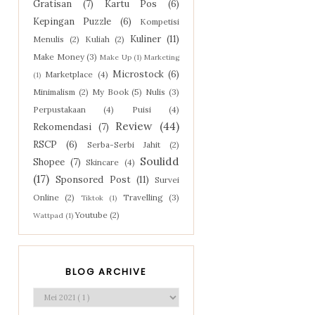
Gratisan
(7)
Kartu Pos
(6)
Kepingan Puzzle
(6)
Kompetisi
Kuliner
(11)
Menulis
(2)
Kuliah
(2)
Make Money
(3)
Make Up
(1)
Marketing
Microstock
(6)
Marketplace
(4)
(1)
Minimalism
(2)
My Book
(5)
Nulis
(3)
Perpustakaan
(4)
Puisi
(4)
Review
(44)
Rekomendasi
(7)
RSCP
(6)
Serba-Serbi Jahit
(2)
Soulidd
Shopee
(7)
Skincare
(4)
(17)
Sponsored Post
(11)
Survei
Online
(2)
Travelling
(3)
Tiktok
(1)
Youtube
(2)
Wattpad
(1)
BLOG ARCHIVE