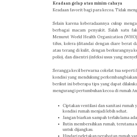
Keadaan gelap atau minim cahaya
Keadaan favorit bagi para kecoa. Tidak meng
Selain karena keberadaannya cukup menga
berbagai macam penyakit. Salah satu fa
Menurut World Health Organization
(WHO),
tifus, kolera (ditandai dengan diare berat
atau terang di kulit, dengan berkurangnya k
polio), dan disentri (infeksi usus yang meny
Serangga kecil berwarna cokelat tua sepert
kondisi yang mendukung perkembangbiakan d
berikut ini beberapa tips yang dapat dilakuk
mengurangi pertumbuhan kecoa di rumah An
Ciptakan ventilasi dan sanitasi rumah
kondisi rumah menjadi lebih sehat.
Jangan biarkan sampah terlalu lama ad
Rutin membersihkan rumah, terutama su
untuk dijangkau.
Hindari peletakan perabotan rumah yan