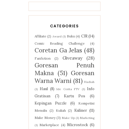
CATEGORIES
CJR
(14)
Affiliate
(2)
Buku
(4)
Award
(1)
Comic Reading Challenge
(4)
Coretan Ga Jelas
(48)
Giveaway
(28)
Fanfiction
(2)
Goresan Penuh
Makna
(51)
Goresan
Warna Warni
(81)
Hadiah
Haul
(8)
Info
(1)
Ide Cerita FTV
(1)
Gratisan
(7)
Kartu Pos
(6)
Kepingan Puzzle
(6)
Kompetisi
Kuliner
(11)
Menulis
(2)
Kuliah
(2)
Make Money
(3)
Make Up
(1)
Marketing
Microstock
(6)
Marketplace
(4)
(1)