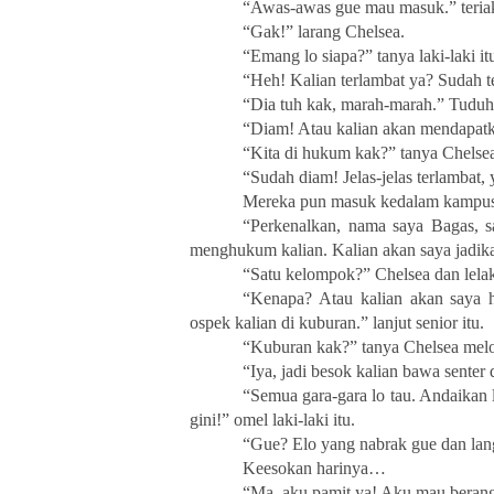
“Awas-awas gue mau masuk.” teriak l
“Gak!” larang Chelsea.
“Emang lo siapa?” tanya laki-laki it
“Heh! Kalian terlambat ya? Sudah te
“Dia tuh kak, marah-marah.” Tuduh l
“Diam! Atau kalian akan mendapatka
“Kita di hukum kak?” tanya Chelse
“Sudah diam! Jelas-jelas terlambat,
Mereka pun masuk kedalam kampus
“Perkenalkan, nama saya Bagas, sa
menghukum kalian. Kalian akan saya jadika
“Satu kelompok?” Chelsea dan lelaki
“Kenapa? Atau kalian akan saya 
ospek kalian di kuburan.” lanjut senior itu.
“Kuburan kak?” tanya Chelsea mel
“Iya, jadi besok kalian bawa senter 
“Semua gara-gara lo tau. Andaikan 
gini!” omel laki-laki itu.
“Gue? Elo yang nabrak gue dan lan
Keesokan harinya…
“Ma, aku pamit ya! Aku mau berang