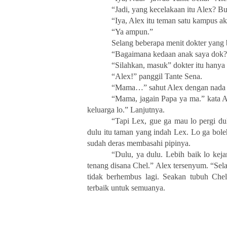
“Jadi, yang kecelakaan itu Alex? 
“Iya, Alex itu teman satu kampus a
“Ya ampun.”
Selang beberapa menit dokter yang 
“Bagaimana kedaan anak saya dok?” 
“Silahkan, masuk” dokter itu hanya
“Alex!” panggil Tante Sena.
“Mama…” sahut Alex dengan nada 
“Mama, jagain Papa ya ma.” kata Al
keluarga lo.” Lanjutnya.
“Tapi Lex, gue ga mau lo pergi dul
dulu itu taman yang indah Lex. Lo ga bole
sudah deras membasahi pipinya.
“Dulu, ya dulu. Lebih baik lo keja
tenang disana Chel.” Alex tersenyum. “Sela
tidak berhembus lagi. Seakan tubuh Che
terbaik untuk semuanya.