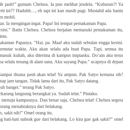
ih jauh!” gumam Chelsea. Ia pun melihat jendela. “Kuburan?! Ya
rti ini?? Haduhh…, eh tapi ini kan masih pagi. Mustahil ada hantu
am mobil.
iar. Ia mengingat-ingat. Papa! Ini tempat pemakaman Papa.
sini.
” Batin Chelsea. Chelsea berjalan memasuki pemakaman itu,
nta.
akaman Papanya. “Hai, pa. Maaf aku sudah sebulan engga kesini.
mutar waktu. Aku akan selalu ada buat Papa. Tapi, semua itu
 masuk kuliah, aku diterima di kampus impianku. Do’ain aku terus
pa selalu tenang di alam sana. Aku sayang Papa.” ucapnya di depan
Sampai disana pasti akan telat! Ya ampun. Pak Satyo kemana sih?
 jam tangan. Tidak lama dari itu, Pak Satyo datang.
auh banget.” terang Pak Satyo.
karang langsung berangkat ya. Sudah telat.” Pintaku.
n menuju kampusnya. Dan benar saja, Chelsea telat! Chelsea segera
seorang menabraknya dari belakang.
, sakit nih!” Omel orang itu.
 hati-hati nabrak gue dari belakang. Lo kira gue gak sakit?” omel