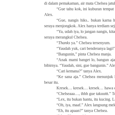
di dalam pemakaman, air mata Chelsea jatu
“Gue tahu kok, ini kuburan tempat 
Alex.
“Gue, nangis hiks.. bukan karna 
seraya menjongkok. Alex hanya terdiam sej
“Ya, udah iya, lo jangan nangis, ki
seraya merangkul Chelsea.
“
Thanks
ya.” Chelsea tersenyum.
“Yaudah yuk, cari benderanya lagi!”
“Bangunin,” pinta Chelsea manja.
“Anak mami banget lo, bangun aj
bibirnya. “Yaudah, sini, gue bangunin.” Al
“Cari kemana?” tanya Alex.
“Ke sana aja.” Chelsea menunjuk 
besar itu.
Kresek… kresek… kresek… hawa din
“Chelseaaa…, ihhh gue takuuttt.” T
“Lex, itu bukan hantu, itu kucing. 
“Oh, iya, maaf.” Alex langsung mel
“Eh, itu apaan?” tanya Chelsea.