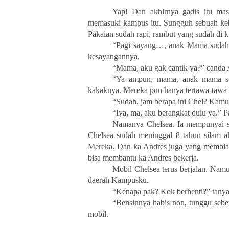
Yap! Dan akhirnya gadis itu mas
memasuki kampus itu. Sungguh sebuah keb
Pakaian sudah rapi, rambut yang sudah di ku
“Pagi sayang…, anak Mama sudah 
kesayangannya.
“Mama, aku gak cantik ya?” canda A
“Ya ampun, mama, anak mama 
kakaknya. Mereka pun hanya tertawa-tawa
“Sudah, jam berapa ini Chel? Kamu
“Iya, ma, aku berangkat dulu ya.” 
Namanya Chelsea. Ia mempunyai s
Chelsea sudah meninggal 8 tahun silam a
Mereka. Dan ka Andres juga yang membiay
bisa membantu ka Andres bekerja.
Mobil Chelsea terus berjalan. Namu
daerah Kampusku.
“Kenapa pak? Kok berhenti?” tanya 
“Bensinnya habis non, tunggu sebe
mobil.