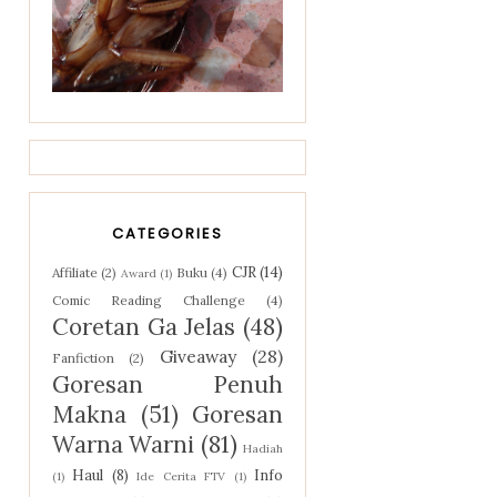
CATEGORIES
CJR
(14)
Affiliate
(2)
Buku
(4)
Award
(1)
Comic Reading Challenge
(4)
Coretan Ga Jelas
(48)
Giveaway
(28)
Fanfiction
(2)
Goresan Penuh
Makna
(51)
Goresan
Warna Warni
(81)
Hadiah
Haul
(8)
Info
(1)
Ide Cerita FTV
(1)