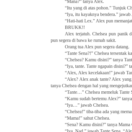
“Mana?” tanya Alex.
“Itu yang di atas pohon.” Tunjuk Ch
“Iya, itu kayaknya bendera.” jawab
“Hati-hati Lex.” Alex pun memanj
BRUKK!!
Alex terjatuh. Chelsea pun panik 
pun segera di bawa ke rumah sakit.
Orang tua Alex pun segera datang.
“Tante Sena?!” Chelsea tersentak ka
“Chelsea? Kamu disini?” tanya Tan
“Iya, tante. Tante ngapain disini?” 
“Alex, Alex kecelakaan!” jawab Ta
“Alex? Alex anak tante? Alex yang d
tanya Chelsea dengan hal yang mengejutka
“Tante…” Chelsea memeluk Tante S
“Kamu sudah bertemu Alex?” tanya
“Iya…” jawab Chelsea.
“Chelsea!” tiba-tiba ada yang mema
“Mama!” sahut Chelsea.
“Sena? Kamu disini?” tanya Mama 
“Iya, Nad.” jawab Tante Sena. “Ale