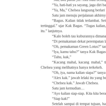
“Ya, hati-hati ya sayang, jaga diri 
“Ya, Ma,” Chelsea langsung berlari
Satu jam menuju perjalanan akhirny
“Bagus. Kalian tidak terlambat. Se
tertinggal.” ujar Kak Bagas. “Tugas kalia
itu.” lanjutnya.
“Kalo boleh tau kuburannya dimana
“Di pemakaman dekat perempatan 
“Oh, pemakaman Green Lotus?” tan
“Iya, kamu tahu?” tanya Kak Bagas
“Tahu, kak,”
“Kacang mahal, kacang mahal,” ti
Chelsea yang melihatnya hanya terkekeh.
“Oh, iya, nama kalian siapa?” tany
“Alex kak.” jawab lelaki itu yang 
“Chelsea kak.” Jawab Chelsea.
Satu jam kemudian…
“Ayo kalian siap-siap. Kita kita ber
“Siap kak!”
Setelah sampai di tempat tujuan, 