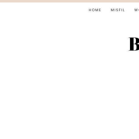
HOME
MISFIL
W
B