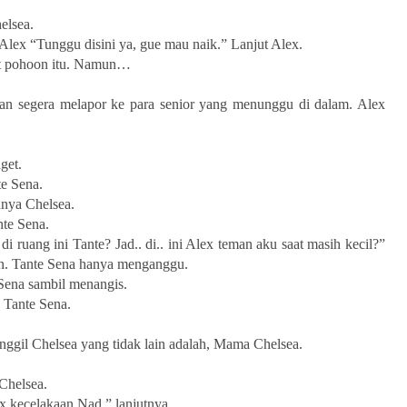
elsea.
 Alex “Tunggu disini ya, gue mau naik.” Lanjut Alex.
at pohoon itu. Namun…
dan segera melapor ke para senior yang menunggu di dalam. Alex
get.
te Sena.
tanya Chelsea.
nte Sena.
i ruang ini Tante? Jad.. di.. ini Alex teman aku saat masih kecil?”
n. Tante Sena hanya menganggu.
ena sambil menangis.
 Tante Sena.
nggil Chelsea yang tidak lain adalah, Mama Chelsea.
Chelsea.
x kecelakaan Nad.” lanjutnya.