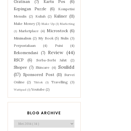
Gratisan
(7)
Kartu Pos
(6)
Kepingan Puzzle
(6)
Kompetisi
Kuliner
(11)
Menulis
(2)
Kuliah
(2)
Make Money
(3)
Make Up
(1)
Marketing
Microstock
(6)
Marketplace
(4)
(1)
Minimalism
(2)
My Book
(5)
Nulis
(3)
Perpustakaan
(4)
Puisi
(4)
Review
(44)
Rekomendasi
(7)
RSCP
(6)
Serba-Serbi Jahit
(2)
Soulidd
Shopee
(7)
Skincare
(4)
(17)
Sponsored Post
(11)
Survei
Online
(2)
Travelling
(3)
Tiktok
(1)
Youtube
(2)
Wattpad
(1)
BLOG ARCHIVE