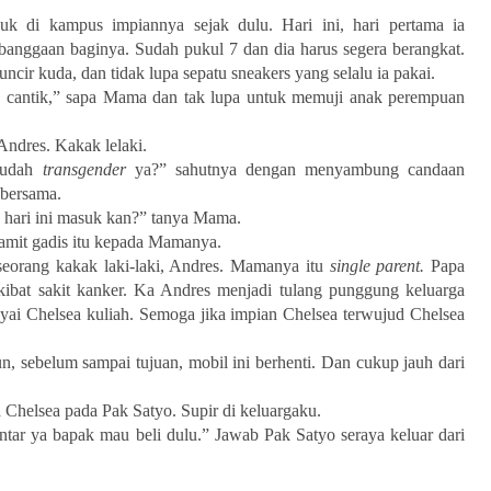
uk di kampus impiannya sejak dulu. Hari ini, hari pertama ia
anggaan baginya. Sudah pukul 7 dan dia harus segera berangkat.
ncir kuda, dan tidak lupa sepatu sneakers yang selalu ia pakai.
cantik,” sapa Mama dan tak lupa untuk memuji anak perempuan
ndres. Kakak lelaki.
sudah
transgender
ya?” sahutnya dengan menyambung candaan
 bersama.
 hari ini masuk kan?” tanya Mama.
Pamit gadis itu kepada Mamanya.
eorang kakak laki-laki, Andres. Mamanya itu
single parent.
Papa
kibat sakit kanker. Ka Andres menjadi tulang punggung keluarga
ai Chelsea kuliah. Semoga jika impian Chelsea terwujud Chelsea
n, sebelum sampai tujuan, mobil ini berhenti. Dan cukup jauh dari
Chelsea pada Pak Satyo. Supir di keluargaku.
ntar ya bapak mau beli dulu.” Jawab Pak Satyo seraya keluar dari