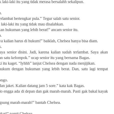
aki-laki itu yang tidak merasa bersalahh sekalipun.
u.
rlambat bertengkar pula.” Tegur salah satu senior.
aki-laki itu yang tidak mau disalahkan.
n hukuman yang lebih berat!” ancam senior itu.
a.
 ya kalian harus di hukum!” baiklah, Chelsea hanya bisa diam.
.
ya senior disini. Jadi, karena kalian sudah terlambat. Saya akan
n satu kelompok.” ucap senior itu yang bernama Bagas.
 itu kaget. “Iyhhh” lanjut Chelsea dengan nada menjijikan.
hukum dengan hukuman yang lebih berat. Dan, satu lagi tempat
ongo.
dan jaket. Kalian datang jam 5 sore.” kata kak Bagas.
lo engga ada di depan dan gak marah-marah. Pasti gak bakal kayak
gsung marah-marah!” bantah Chelsea.
kat!” pamit Chelsea.