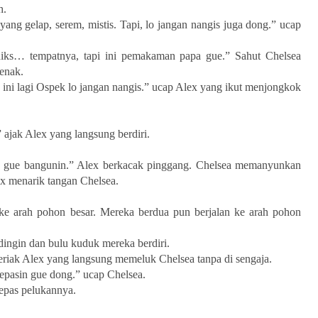
h.
yang gelap, serem, mistis. Tapi, lo jangan nangis juga dong.” ucap
hiks… tempatnya, tapi ini pemakaman papa gue.” Sahut Chelsea
enak.
ta ini lagi Ospek lo jangan nangis.” ucap Alex yang ikut menjongkok
 ajak Alex yang langsung berdiri.
a gue bangunin.” Alex berkacak pinggang. Chelsea memanyunkan
ex menarik tangan Chelsea.
ke arah pohon besar. Mereka berdua pun berjalan ke arah pohon
gin dan bulu kuduk mereka berdiri.
eriak Alex yang langsung memeluk Chelsea tanpa di sengaja.
Lepasin gue dong.” ucap Chelsea.
epas pelukannya.