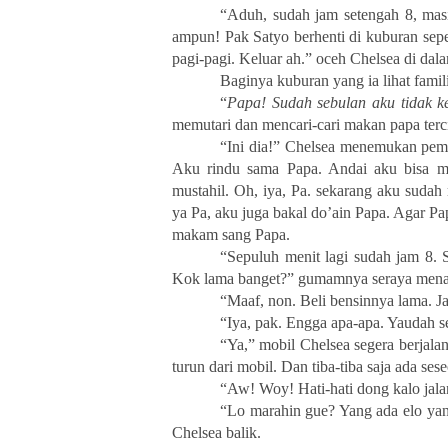
“Aduh, sudah jam setengah 8, mas
ampun! Pak Satyo berhenti di kuburan sepe
pagi-pagi. Keluar ah.” oceh Chelsea di dal
Baginya kuburan yang ia lihat famil
“
Papa! Sudah sebulan aku tidak ke
memutari dan mencari-cari makan papa terci
“Ini dia!” Chelsea menemukan pem
Aku rindu sama Papa. Andai aku bisa me
mustahil. Oh, iya, Pa. sekarang aku sudah
ya Pa, aku juga bakal do’ain Papa. Agar Pa
makam sang Papa.
“Sepuluh menit lagi sudah jam 8. 
Kok lama banget?” gumamnya seraya menatap
“Maaf, non. Beli bensinnya lama. J
“Iya, pak. Engga apa-apa. Yaudah se
“Ya,” mobil Chelsea segera berjala
turun dari mobil. Dan tiba-tiba saja ada se
“Aw! Woy! Hati-hati dong kalo jalan
“Lo marahin gue? Yang ada elo yang
Chelsea balik.