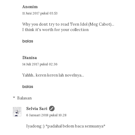
Anonim
11 Juni 2017 pukul 03.53
Why you dont try to read Teen Idol (Meg Cabot)...
I think it's worth for your collection
balas
Dianisa
14 Juli 2017 pukul 02.36
Yahhh.. keren keren lah novelnya...
balas
Balasan
Selvia Sari
6 Januari 2018 pukul 10.28
Iyadong :) *padahal belom baca semuanya*