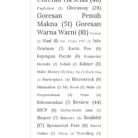
Giveaway
(28)
Fanfiction
(2)
Goresan Penuh
Makna
(51)
Goresan
Warna Warni
(81)
Hadiah
Haul
(8)
Info
(1)
Ide Cerita FTV
(1)
Gratisan
(7)
Kartu Pos
(6)
Kepingan Puzzle
(6)
Kompetisi
Kuliner
(11)
Menulis
(2)
Kuliah
(2)
Make Money
(3)
Make Up
(1)
Marketing
Microstock
(6)
Marketplace
(4)
(1)
Minimalism
(2)
My Book
(5)
Nulis
(3)
Perpustakaan
(4)
Puisi
(4)
Review
(44)
Rekomendasi
(7)
RSCP
(6)
Serba-Serbi Jahit
(2)
Soulidd
Shopee
(7)
Skincare
(4)
(17)
Sponsored Post
(11)
Survei
Online
(2)
Travelling
(3)
Tiktok
(1)