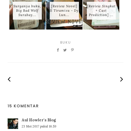
Surganya buku,
[Review Novel]
[Review Singkat
Big Bad Wolf
Il Tiramisu - Dy
+ Cast
Surabay...
Lun...
Prediction] ...
BUKU
15 KOMENTAR
Aul Howler's Blog
23 Mei 2017 pukul 16.59