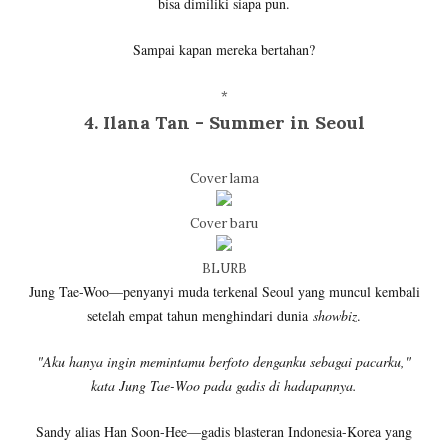
bisa dimiliki siapa pun.
Sampai kapan mereka bertahan?
*
4. Ilana Tan - Summer in Seoul
Cover lama
Cover baru
BLURB
Jung Tae-Woo—penyanyi muda terkenal Seoul yang muncul kembali
setelah empat tahun menghindari dunia
showbiz
.
"Aku hanya ingin memintamu berfoto denganku sebagai pacarku,"
kata Jung Tae-Woo pada gadis di hadapannya.
Sandy alias Han Soon-Hee—gadis blasteran Indonesia-Korea yang