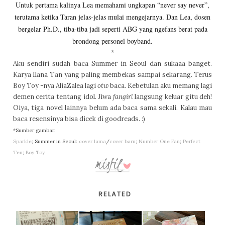
Untuk pertama kalinya Lea memahami ungkapan “never say never”,
terutama ketika Taran jelas-jelas mulai mengejarnya. Dan Lea, dosen
bergelar Ph.D., tiba-tiba jadi seperti ABG yang ngefans berat pada
brondong personel boyband.
*
Aku sendiri sudah baca Summer in Seoul dan sukaaa banget.
Karya Ilana Tan yang paling membekas sampai sekarang. Terus
Boy Toy -nya AliaZalea lagi
otw
baca. Kebetulan aku memang lagi
demen cerita tentang idol. Jiwa
fangirl
langsung keluar gitu deh!
Oiya, tiga novel lainnya belum ada baca sama sekali. Kalau mau
baca resensinya bisa dicek di goodreads. :)
*Sumber gambar:
Sparkle
; Summer in Seoul:
cover lama
/
cover baru
;
Number One Fan
;
Perfect
Ten
;
Boy Toy
RELATED