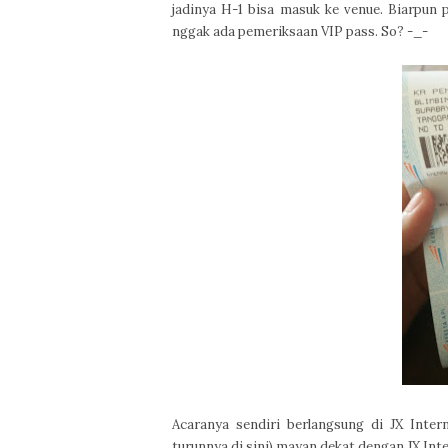
jadinya H-1 bisa masuk ke venue. Biarpun 
nggak ada pemeriksaan VIP pass. So? -_-
Acaranya sendiri berlangsung di JX Inter
turunnya di sini) mayan dekat dengan JX Inter