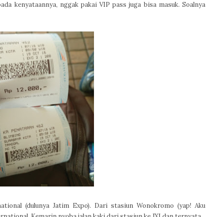
pada kenyataannya, nggak pakai VIP pass juga bisa masuk. Soalnya
national (dulunya Jatim Expo). Dari stasiun Wonokromo (yap! Aku
national. Kemarin nyoba jalan kaki dari stasiun ke JXI dan ternyata...