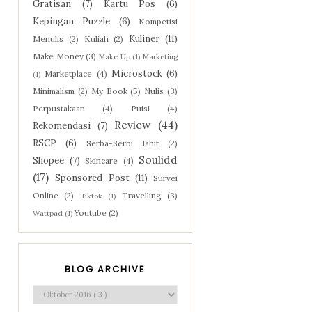
Gratisan
(7)
Kartu Pos
(6)
Kepingan Puzzle
(6)
Kompetisi
Kuliner
(11)
Menulis
(2)
Kuliah
(2)
Make Money
(3)
Make Up
(1)
Marketing
Microstock
(6)
Marketplace
(4)
(1)
Minimalism
(2)
My Book
(5)
Nulis
(3)
Perpustakaan
(4)
Puisi
(4)
Review
(44)
Rekomendasi
(7)
RSCP
(6)
Serba-Serbi Jahit
(2)
Soulidd
Shopee
(7)
Skincare
(4)
(17)
Sponsored Post
(11)
Survei
Online
(2)
Travelling
(3)
Tiktok
(1)
Youtube
(2)
Wattpad
(1)
BLOG ARCHIVE