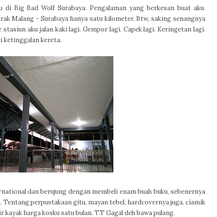
ku di Big Bad Wolf Surabaya. Pengalaman yang berkesan buat aku.
 jarak Malang - Surabaya hanya satu kilometer. Btw, saking senangnya
e stasiun aku jalan kaki lagi. Gempor lagi. Capek lagi. Keringetan lagi.
 ketinggalan kereta.
ernational dan berujung dengan membeli enam buah buku, sebenernya
. Tentang perpustakaan gitu, mayan tebel, hardcovernya juga, ciamik
r kayak harga kosku satu bulan. T.T Gagal deh bawa pulang.