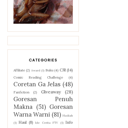
CATEGORIES
CJR
(14)
Affiliate
(2)
Buku
(4)
Award
(1)
Comic Reading Challenge
(4)
Coretan Ga Jelas
(48)
Giveaway
(28)
Fanfiction
(2)
Goresan Penuh
Makna
(51)
Goresan
Warna Warni
(81)
Hadiah
Haul
(8)
Info
(1)
Ide Cerita FTV
(1)