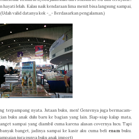
 hayati lelah. Kalau naik kendaraan lima menit bisa langsung sampai,
h. (Udah valid datanya kok -_- Berdasarkan pengalaman.)
ng terpampang nyata. Jutaan buku, men! Genrenya juga bermacam-
an buku anak dulu baru ke bagian yang lain. Siap-siap kalap mata,
banget sampai yang diambil cuma karena alasan covernya lucu. Tapi
anyak banget, jadinya sampai ke kasir aku cuma beli
enam
buku.
sampaian juga punya buku anak import)