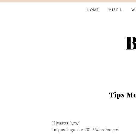
HOME
MISFIL
W
B
Tips Me
Hiyaattt! \m/
Ini postingan ke-201.
*tabur bunga*