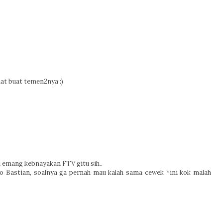
at buat temen2nya :)
pi emang kebnayakan FTV gitu sih..
o Bastian, soalnya ga pernah mau kalah sama cewek *ini kok malah