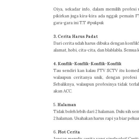
Oiya, sekadar info, dalam memilih profesi 
pikirkan juga kira-kira ada nggak pemain F
gara-gara ini T.T #pukpuk
3. Cerita Harus Padat
Dari cerita udah harus dibuka dengan konfl
alamat, hobi, cita-cita, dan blablabla. Semua 
4. Konflik-Konflik-Konflik-Konflik
Tau sendiri kan kalau FTV SCTV itu komedi-
walaupun ceritanya unik, dengan profesi 
Sebaliknya, walaupun profesinya tidak terl
akan ACC.
5.
Halaman
Tidak boleh lebih dari 2 halaman. Dulu sih s
2 halaman. Usahakan harus rapi ya biar peluan
6.
Plot Cerita
Jangan menulis cerita yang single plot! Ceri