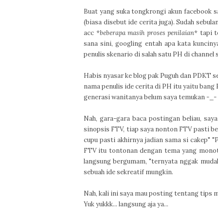
Buat yang suka tongkrongi akun facebook sa
(biasa disebut ide cerita juga). Sudah sebul
acc
*beberapa masih proses penilaian*
tapi t
sana sini, googling entah apa kata kunciny
penulis skenario di salah satu PH di channel
Habis nyasar ke blog pak Puguh dan PDKT se
nama penulis ide cerita di PH itu yaitu bang
generasi wanitanya belum saya temukan -_-
Nah, gara-gara baca postingan beliau, say
sinopsis FTV, tiap saya nonton FTV pasti be
cupu pasti akhirnya jadian sama si cakep" "
FTV itu tontonan dengan tema yang monoton
langsung bergumam, "ternyata nggak mudah s
sebuah ide sekreatif mungkin.
Nah, kali ini saya mau posting tentang tips m
Yuk yukkk... langsung aja ya...