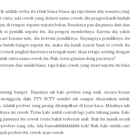
 adalah cerita itu tidak biasa-biasa aja tapi harus ada sesuatu yang
r cinta,
a
da cewek yang demen sama cowok, dia pengen kasih hadiah
agus di tempat sepatu-sepatu bekas. Besoknya pas dia punya duit dan
lah si pemilik sepatu itu, dia pengen membelinya. Karena dia yakin
cari kesana-sini, dia ketemu pemiliknya. Sayangnya pemiliknya itu
 butuh banget sepatu itu, maka dia kasih syarat buat si cewek itu
 cewek jengkel dan benci setengah mati. Akan tetapi, seiring dengan
 jatuh cinta sama cowok itu. Nah, terus gimana dong pacarnya?
tream dan sudah biasa, tapi kalau cewek yang nyari sepatu itu bisa
enting banget. Biasanya sih kalo profesi yang unik,
secara kesan
menggoda dulu. FTV SCTV sendiri sih sangat disarankan untuk
 Adalah profesi yang jarang ditampilkan di layar kaca.
Misalnya nih
knya ini cewek. Terus kalo ambil contoh lagi yaitu tukang jamu. Kalo
 jamunya itu cowok tentu bakal terkesan unik. Nah itu masih secuil
i-profesi yang ada. Ada banyakkkkkkkkkkk kok! Nah, kalo sudah cari
 jadi profesi itu, cewek atau cowok.