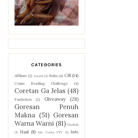
CATEGORIES
CJR
(14)
Affiliate
(2)
Buku
(4)
Award
(1)
Comic Reading Challenge
(4)
Coretan Ga Jelas
(48)
Giveaway
(28)
Fanfiction
(2)
Goresan Penuh
Makna
(51)
Goresan
Warna Warni
(81)
Hadiah
Haul
(8)
Info
(1)
Ide Cerita FTV
(1)