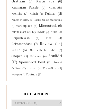
Gratisan
(7)
Kartu Pos
(6)
Kepingan Puzzle
(6)
Kompetisi
Kuliner
(11)
Menulis
(2)
Kuliah
(2)
Make Money
(3)
Make Up
(1)
Marketing
Microstock
(6)
Marketplace
(4)
(1)
Minimalism
(2)
My Book
(5)
Nulis
(3)
Perpustakaan
(4)
Puisi
(4)
Review
(44)
Rekomendasi
(7)
RSCP
(6)
Serba-Serbi Jahit
(2)
Soulidd
Shopee
(7)
Skincare
(4)
(17)
Sponsored Post
(11)
Survei
Online
(2)
Travelling
(3)
Tiktok
(1)
Youtube
(2)
Wattpad
(1)
BLOG ARCHIVE