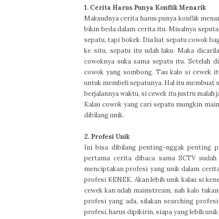
1. Cerita Harus Punya Konflik Menarik
Maksudnya cerita harus punya konflik menarik
bikin beda dalam cerita itu. Misalnya seputa
sepatu, tapi bokek. Dia liat sepatu cowok b
ke situ, sepatu itu udah laku. Maka dicari
cowoknya suka sama sepatu itu. Setelah di
cowok yang sombong. Tau kalo si cewek itu
untuk membeli sepatunya. Hal itu membuat si
berjala
nnya waktu, si cewek itu justru malah
Kalau cowok yang cari sepatu mungkin mains
dibilang unik.
2. Profesi Unik
Ini bisa dibilang penting-nggak penting p
pertama cerita dibaca sama SCTV sudah 
menciptakan profesi yang unik dalam cerita.
profesi KENEK. Akan lebih unik kalau si kene
cewek kan udah mainstream, nah kalo tukang
profesi yang ada, silakan searching profes
profesi, harus dipikirin, siapa yang lebih unik