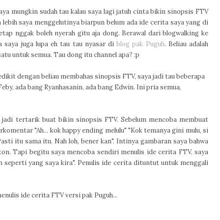
ya mungkin sudah tau kalau saya lagi jatuh cinta bikin sinopsis FTV
an lebih saya menggelutinya biarpun belum ada ide cerita saya yang di
etap nggak boleh nyerah gitu aja dong. Berawal dari blogwalking ke
a saya juga lupa eh tau tau nyasar di
blog pak Puguh
. Beliau adalah
 satu untuk semua. Tau dong itu channel apa? :p
dikit dengan beliau membahas sinopsis FTV, saya jadi tau beberapa
 Feby, ada bang Ryanhasanin, ada bang Edwin. Ini pria semua,
a jadi tertarik buat bikin sinopsis FTV. Sebelum mencoba membuat
rkomentar "Ah... kok happy ending melulu" "Kok temanya gini mulu, si
Pasti itu sama itu. Nah loh, bener kan". Intinya gambaran saya bahwa
. Tapi begitu saya mencoba sendiri menulis ide cerita FTV, saya
eperti yang saya kira". Penulis ide cerita dituntut untuk menggali
enulis ide cerita FTV versi pak Puguh...