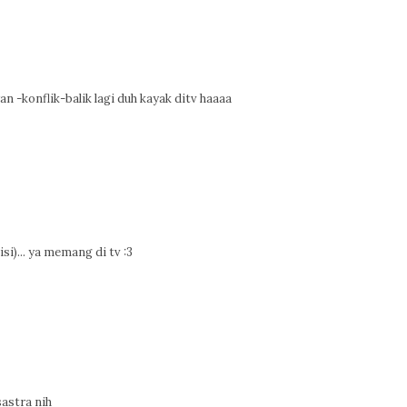
an -konflik-balik lagi duh kayak ditv haaaa
si)... ya memang di tv :3
sastra nih