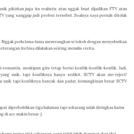
unik pikirkan juga itu realistis atau nggak buat dijadikan FTV atau
TV yang sanggup jadi profesi tersebut. Soalnya saya pernah ditolak
ik! Nggak perlu lama-lama menerangkan si tokoh dengan menyebutkan
keterangan itu bisa dilakukan seiring menulis cerita.
romantis, meskipun gitu tetap berisi konflik-konflik-konflik.
Jadi,
yang unik, tapi konfliknya hanya sedikit, SCTV akan me-reject!
alu unik tapi konfliknya banyak dan padat, kemungkinan besar SCTV
empat diperbolehkan tiga halaman tapi sekarang udah diringkas harus
g di acc makin besar :)
ta harus punya plot cabangan, yang tidak lebih dominan dari plot