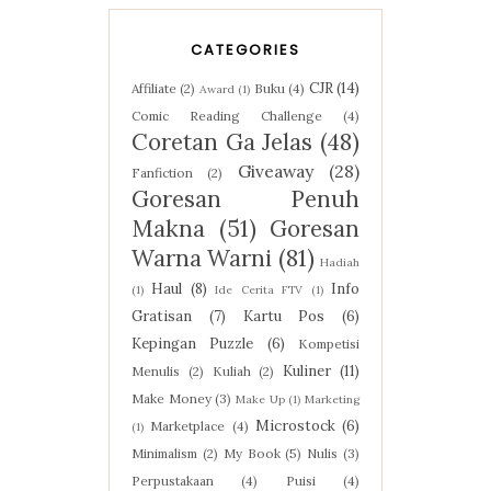
CATEGORIES
CJR
(14)
Affiliate
(2)
Buku
(4)
Award
(1)
Comic Reading Challenge
(4)
Coretan Ga Jelas
(48)
Giveaway
(28)
Fanfiction
(2)
Goresan Penuh
Makna
(51)
Goresan
Warna Warni
(81)
Hadiah
Haul
(8)
Info
(1)
Ide Cerita FTV
(1)
Gratisan
(7)
Kartu Pos
(6)
Kepingan Puzzle
(6)
Kompetisi
Kuliner
(11)
Menulis
(2)
Kuliah
(2)
Make Money
(3)
Make Up
(1)
Marketing
Microstock
(6)
Marketplace
(4)
(1)
Minimalism
(2)
My Book
(5)
Nulis
(3)
Perpustakaan
(4)
Puisi
(4)