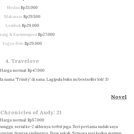
Medan
Rp33.000
Makassar
Rp29.500
Lombok
Rp29.000
rang & Karimunjawa
Rp27.000
Yogya-Solo
Rp29.000
4. Travelove
Harga normal: Rp47.000
nama 'Trinity' di sana. Lagipula buku ini bestseller loh! :D
Novel
 Chronicles of Audy: 21
Harga normal: Rp57.000
nunggu, serial ke-2 akhirnya terbit juga. Seri pertama sudah saya
enyum dengan endingnya. Puas sekali. Semoga seri kedua mampu