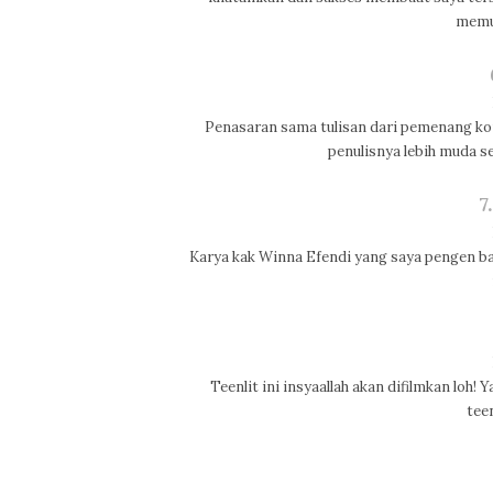
memu
Penasaran sama tulisan dari pemenang kom
penulisnya lebih muda se
7
Karya kak Winna Efendi yang saya pengen bac
Teenlit ini insyaallah akan difilmkan loh!
teen