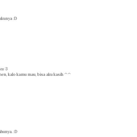
ukunya :D
ku :3
en, kalo kamu mau, bisa aku kasih ^^
ahunya. :D