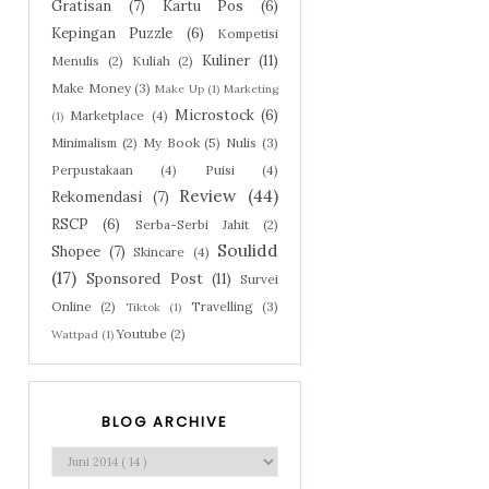
Gratisan
(7)
Kartu Pos
(6)
Kepingan Puzzle
(6)
Kompetisi
Kuliner
(11)
Menulis
(2)
Kuliah
(2)
Make Money
(3)
Make Up
(1)
Marketing
Microstock
(6)
Marketplace
(4)
(1)
Minimalism
(2)
My Book
(5)
Nulis
(3)
Perpustakaan
(4)
Puisi
(4)
Review
(44)
Rekomendasi
(7)
RSCP
(6)
Serba-Serbi Jahit
(2)
Soulidd
Shopee
(7)
Skincare
(4)
(17)
Sponsored Post
(11)
Survei
Online
(2)
Travelling
(3)
Tiktok
(1)
Youtube
(2)
Wattpad
(1)
BLOG ARCHIVE