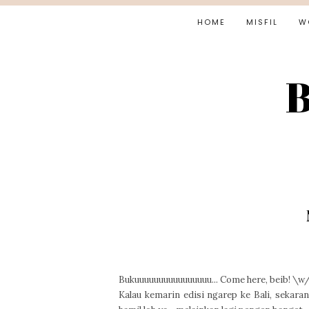
HOME
MISFIL
W
B
Bukuuuuuuuuuuuuuuuu... Come here, beib! \w
Kalau kemarin edisi ngarep ke Bali, sekaran