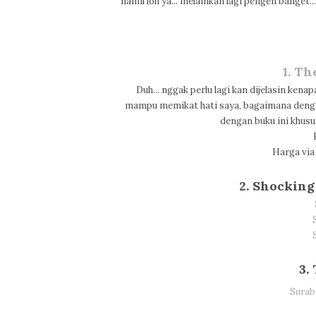
hamil loh ya... melainkan lagi pengen banget....
1. Th
Duh... nggak perlu lagi kan dijelasin ken
mampu memikat hati saya, bagaimana denga
dengan buku ini khusus
Harga via
2. Shocking
3.
Surab