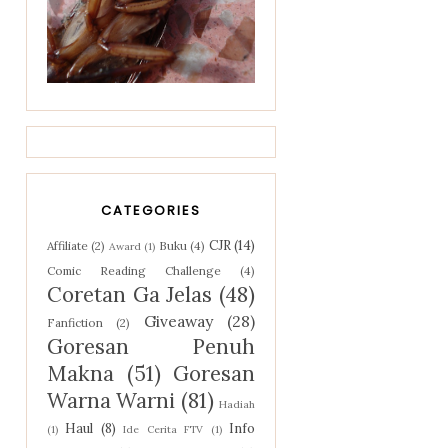
CATEGORIES
CJR
(14)
Affiliate
(2)
Buku
(4)
Award
(1)
Comic Reading Challenge
(4)
Coretan Ga Jelas
(48)
Giveaway
(28)
Fanfiction
(2)
Goresan Penuh
Makna
(51)
Goresan
Warna Warni
(81)
Hadiah
Haul
(8)
Info
(1)
Ide Cerita FTV
(1)