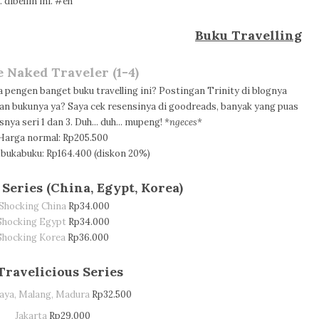
 dibeliin ini. #eh
Buku Travelling
e Naked Traveler (1-4)
apa pengen banget buku travelling ini? Postingan Trinity di blognya
n bukunya ya? Saya cek resensinya di goodreads, banyak yang puas
nya seri 1 dan 3. Duh... duh... mupeng!
*ngeces*
Harga normal: Rp205.500
 bukabuku: Rp164.400 (diskon 20%)
 Series (China, Egypt, Korea)
Shocking China
Rp34.000
Shocking Egypt
Rp34.000
Shocking Korea
Rp36.000
 Travelicious Series
aya, Malang, Madura
Rp32.500
Jakarta
Rp29.000