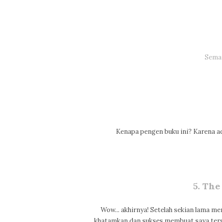
Sema
Kenapa pengen buku ini? Karena ada 
5. The
Wow... akhirnya! Setelah sekian lama me
khatamkan dan sukses membuat saya ters