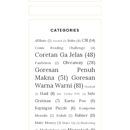
CATEGORIES
CJR
(14)
Affiliate
(2)
Buku
(4)
Award
(1)
Comic Reading Challenge
(4)
Coretan Ga Jelas
(48)
Giveaway
(28)
Fanfiction
(2)
Goresan Penuh
Makna
(51)
Goresan
Warna Warni
(81)
Hadiah
Haul
(8)
Info
(1)
Ide Cerita FTV
(1)
Gratisan
(7)
Kartu Pos
(6)
Kepingan Puzzle
(6)
Kompetisi
Kuliner
(11)
Menulis
(2)
Kuliah
(2)
Make Money
(3)
Make Up
(1)
Marketing
Microstock
(6)
Marketplace
(4)