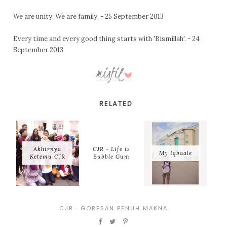
We are unity. We are family. - 25 September 2013
Every time and every good thing starts with 'Bismillah'. - 24
September 2013
RELATED
Akhirnya
CJR - Life is
My Iqbaale
Ketemu CJR
Bubble Gum
CJR
·
GORESAN PENUH MAKNA