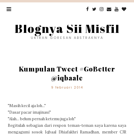
Blognya Sii Misfil
UKIRAN GORESAN ABSTRAKNYA
Kumpulan Tweet #GoBetter
@iqbaale
9 februari 2014
"Masih kecil aja loh..."
"Dasar pacar imajinasi"
"Alah... belum pernah ketemu juga loh"
Begitulah sebagian dari respon teman-teman saya karena saya
mengagumi sosok Iqbaal Dhiafakhri Ramadhan, member CJR