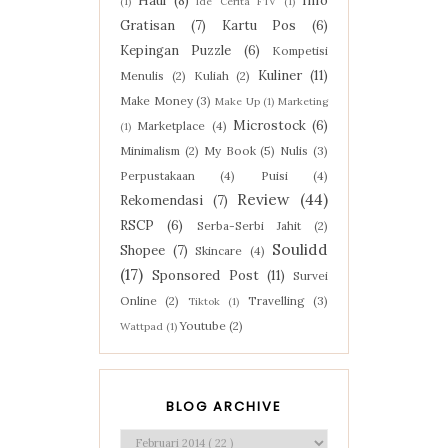
Haul
(8)
Info
(1)
Ide Cerita FTV
(1)
Gratisan
(7)
Kartu Pos
(6)
Kepingan Puzzle
(6)
Kompetisi
Kuliner
(11)
Menulis
(2)
Kuliah
(2)
Make Money
(3)
Make Up
(1)
Marketing
Microstock
(6)
Marketplace
(4)
(1)
Minimalism
(2)
My Book
(5)
Nulis
(3)
Perpustakaan
(4)
Puisi
(4)
Review
(44)
Rekomendasi
(7)
RSCP
(6)
Serba-Serbi Jahit
(2)
Soulidd
Shopee
(7)
Skincare
(4)
(17)
Sponsored Post
(11)
Survei
Online
(2)
Travelling
(3)
Tiktok
(1)
Youtube
(2)
Wattpad
(1)
BLOG ARCHIVE