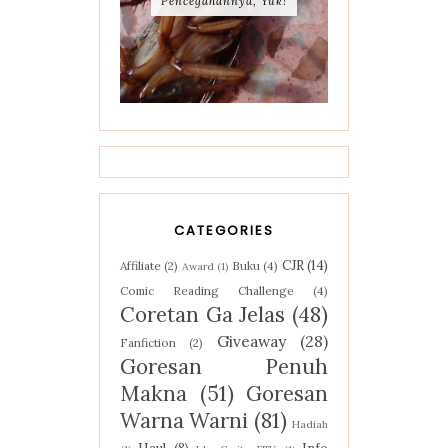
Pencegahannya, Yuk!
CATEGORIES
CJR
(14)
Affiliate
(2)
Buku
(4)
Award
(1)
Comic Reading Challenge
(4)
Coretan Ga Jelas
(48)
Giveaway
(28)
Fanfiction
(2)
Goresan Penuh
Makna
(51)
Goresan
Warna Warni
(81)
Hadiah