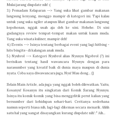
Mulai jarang diupdate nih! :(
3.) Pemadam Kelaparan --> Yang suka lihat gambar makanan
langsung kenyang, monggo mampir di kategori ini. Tapi kalau
untuk yang suka ngiler ataupun lihat gambar makanan langsung
kepohonan, nggak usah aja deh ke sini. Hehehe. Di sini
gudangnya review tempat-tempat makan untuk kaum muda.
Yang suka wisata kuliner, mampir deh!
4.) Events --> Isinya tentang berbagai event yang lagi hitbing -
hits bingits- di kalangan anak muda.
5.) Nyubrol --> Kategori Nyubrol alias Nyunyu Ngobrol (?) ini
berisikan tentang hasil wawancara Nyunyu dengan para
narasumber yang kreatif baik di dunia maya maupun di dunia
nyata. Coba saya diwawancara juga, Nyu! Mau dong... {}
Selain Main Article, ada juga yang nggak boleh dilewatkan. Yaitu,
Kosanyu! Kosanyu itu singkatan dari Komik Sarang Nyunyu.
Isinya itu komik-komik yang bisa menggelitik perut kalian yang
bersumber dari kehidupan sehari-hari. Ceritanya sederhana
namun seperti biasa nih, lagi-lagi dikemas secara menarik. Ahhh
satu hal yang sangat disayangkan: kurang diupdate nih! :" Aih...