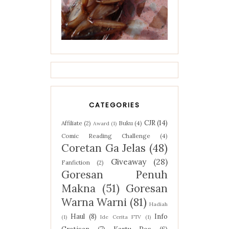
CATEGORIES
CJR
(14)
Affiliate
(2)
Buku
(4)
Award
(1)
Comic Reading Challenge
(4)
Coretan Ga Jelas
(48)
Giveaway
(28)
Fanfiction
(2)
Goresan Penuh
Makna
(51)
Goresan
Warna Warni
(81)
Hadiah
Haul
(8)
Info
(1)
Ide Cerita FTV
(1)