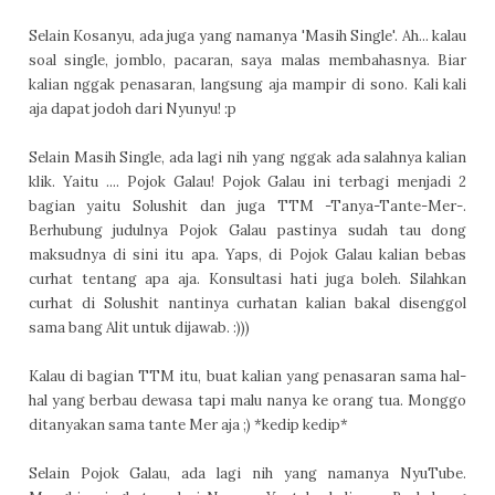
Selain Kosanyu, ada juga yang namanya 'Masih Single'. Ah... kalau
soal single, jomblo, pacaran, saya malas membahasnya. Biar
kalian nggak penasaran, langsung aja mampir di sono. Kali kali
aja dapat jodoh dari Nyunyu! :p
Selain Masih Single, ada lagi nih yang nggak ada salahnya kalian
klik. Yaitu .... Pojok Galau! Pojok Galau ini terbagi menjadi 2
bagian yaitu Solushit dan juga TTM -Tanya-Tante-Mer-.
Berhubung judulnya Pojok Galau pastinya sudah tau dong
maksudnya di sini itu apa. Yaps, di Pojok Galau kalian bebas
curhat tentang apa aja. Konsultasi hati juga boleh. Silahkan
curhat di Solushit nantinya curhatan kalian bakal disenggol
sama bang Alit untuk dijawab. :)))
Kalau di bagian TTM itu, buat kalian yang penasaran sama hal-
hal yang berbau dewasa tapi malu nanya ke orang tua. Monggo
ditanyakan sama tante Mer aja ;) *kedip kedip*
Selain Pojok Galau, ada lagi nih yang namanya NyuTube.