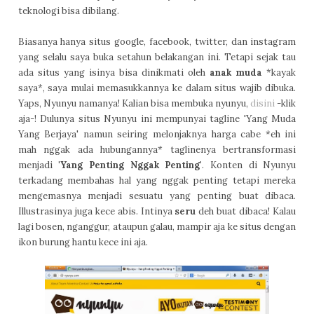
teknologi bisa dibilang.
Biasanya hanya situs google, facebook, twitter, dan instagram
yang selalu saya buka setahun belakangan ini. Tetapi sejak tau
ada situs yang isinya bisa dinikmati oleh
anak muda
*kayak
saya*, saya mulai memasukkannya ke dalam situs wajib dibuka.
Yaps, Nyunyu namanya! Kalian bisa membuka nyunyu,
disini
-klik
aja-! Dulunya situs Nyunyu ini mempunyai tagline 'Yang Muda
Yang Berjaya' namun seiring melonjaknya harga cabe *eh ini
mah nggak ada hubungannya* taglinenya bertransformasi
menjadi
'Yang Penting Nggak Penting'
. Konten di Nyunyu
terkadang membahas hal yang nggak penting tetapi mereka
mengemasnya menjadi sesuatu yang penting buat dibaca.
Illustrasinya juga kece abis. Intinya
seru
deh buat dibaca! Kalau
lagi bosen, nganggur, ataupun galau, mampir aja ke situs dengan
ikon burung hantu kece ini aja.