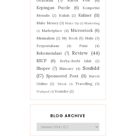
Gratisan
(7)
Kartu Pos
(6)
Kepingan Puzzle
(6)
Kompetisi
Kuliner
(11)
Menulis
(2)
Kuliah
(2)
Make Money
(3)
Make Up
(1)
Marketing
Microstock
(6)
Marketplace
(4)
(1)
Minimalism
(2)
My Book
(5)
Nulis
(3)
Perpustakaan
(4)
Puisi
(4)
Review
(44)
Rekomendasi
(7)
RSCP
(6)
Serba-Serbi Jahit
(2)
Soulidd
Shopee
(7)
Skincare
(4)
(17)
Sponsored Post
(11)
Survei
Online
(2)
Travelling
(3)
Tiktok
(1)
Youtube
(2)
Wattpad
(1)
BLOG ARCHIVE