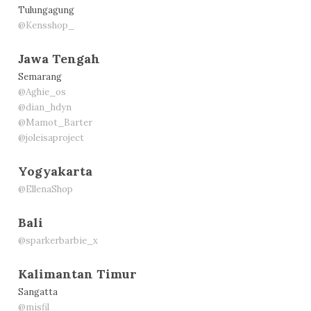
Tulungagung
@Kensshop_
Jawa Tengah
Semarang
@Aghie_os
@dian_hdyn
@Mamot_Barter
@joleisaproject
Yogyakarta
@EllenaShop
Bali
@sparkerbarbie_x
Kalimantan Timur
Sangatta
@misfil