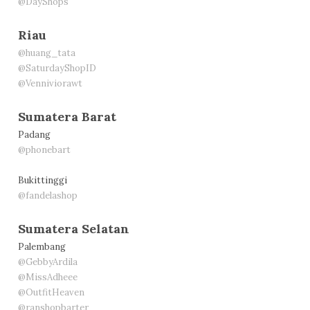
@DayShops
Riau
@huang_tata
@SaturdayShopID
@Venniviorawt
Sumatera Barat
Padang
@phonebart
Bukittinggi
@fandelashop
Sumatera Selatan
Palembang
@GebbyArdila
@MissAdheee
@OutfitHeaven
@ranshopbarter