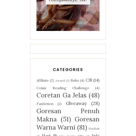
CATEGORIES
CJR
(14)
Affiliate
(2)
Buku
(4)
Award
(1)
Comic Reading Challenge
(4)
Coretan Ga Jelas
(48)
Giveaway
(28)
Fanfiction
(2)
Goresan Penuh
Makna
(51)
Goresan
Warna Warni
(81)
Hadiah
Haul
(8)
Info