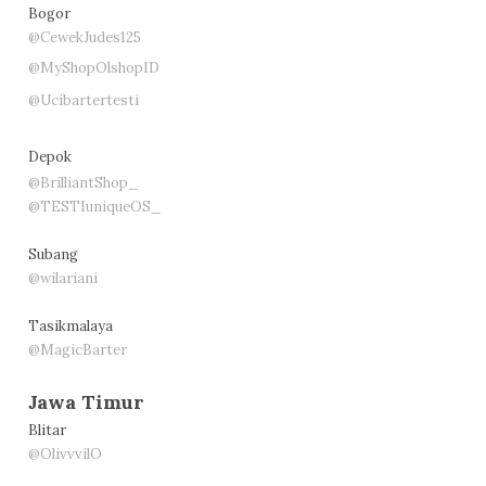
Bogor
@CewekJudes125
@MyShopOlshopID
@Ucibartertesti
Depok
@BrilliantShop_
@TESTIuniqueOS_
Subang
@wilariani
Tasikmalaya
@MagicBarter
Jawa Timur
Blitar
@OlivvvilO