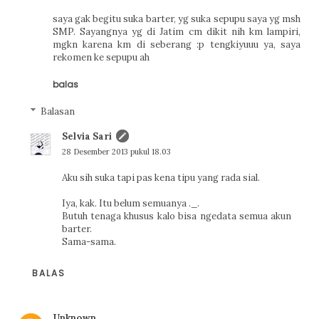
saya gak begitu suka barter, yg suka sepupu saya yg msh
SMP. Sayangnya yg di Jatim cm dikit nih km lampiri,
mgkn karena km di seberang :p tengkiyuuu ya, saya
rekomen ke sepupu ah
balas
Balasan
Selvia Sari
28 Desember 2013 pukul 18.03
Aku sih suka tapi pas kena tipu yang rada sial.
Iya, kak. Itu belum semuanya ._.
Butuh tenaga khusus kalo bisa ngedata semua akun
barter.
Sama-sama.
BALAS
Unknown