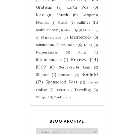
(1)
Ide Cerita FTV
(1)
Gratisan
(7)
Kartu Pos
(6)
Kepingan Puzzle
(6)
Kompetisi
Kuliner
(11)
Menulis
(2)
Kuliah
(2)
Make Money
(3)
Make Up
(1)
Marketing
Microstock
(6)
Marketplace
(4)
(1)
Minimalism
(2)
My Book
(5)
Nulis
(3)
Perpustakaan
(4)
Puisi
(4)
Review
(44)
Rekomendasi
(7)
RSCP
(6)
Serba-Serbi Jahit
(2)
Soulidd
Shopee
(7)
Skincare
(4)
(17)
Sponsored Post
(11)
Survei
Online
(2)
Travelling
(3)
Tiktok
(1)
Youtube
(2)
Wattpad
(1)
BLOG ARCHIVE