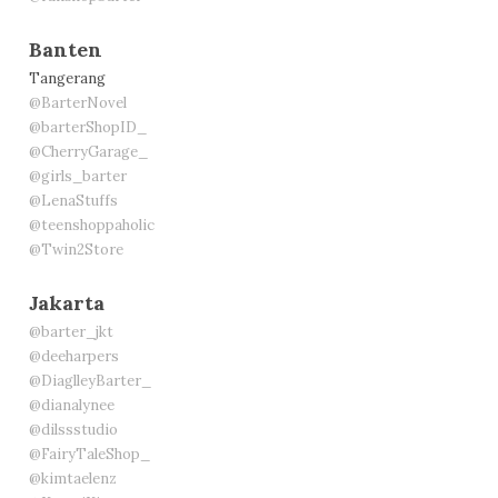
Banten
Tangerang
@BarterNovel
@barterShopID_
@CherryGarage_
@girls_barter
@LenaStuffs
@teenshoppaholic
@Twin2Store
Jakarta
@barter_jkt
@deeharpers
@DiaglleyBarter_
@dianalynee
@dilssstudio
@FairyTaleShop_
@kimtaelenz