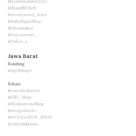
@KoumiKimmyyyyyy
@MandMCloth
@woodywood_store
@SaltySugarShop
@tikaamaliaa
@toscacorner_
@YuKee_s
Jawa Barat
Bandung
@Aprilshop4
Bekasi
@cutenionbarter
@EZC_Shop
@MashanroseShop
@swagonbarbz
@WOOLLIPOP_SHOP
@yuliarilakkuma