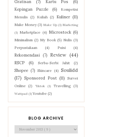
Gratisan
(7)
Kartu Pos
(6)
Kepingan Puzzle
(6)
Kompetisi
Kuliner
(11)
Menulis
(2)
Kuliah
(2)
Make Money
(3)
Make Up
(1)
Marketing
Microstock
(6)
Marketplace
(4)
(1)
Minimalism
(2)
My Book
(5)
Nulis
(3)
Perpustakaan
(4)
Puisi
(4)
Review
(44)
Rekomendasi
(7)
RSCP
(6)
Serba-Serbi Jahit
(2)
Soulidd
Shopee
(7)
Skincare
(4)
(17)
Sponsored Post
(11)
Survei
Online
(2)
Travelling
(3)
Tiktok
(1)
Youtube
(2)
Wattpad
(1)
BLOG ARCHIVE