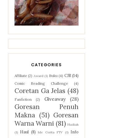
CATEGORIES
CJR
(14)
Affiliate
(2)
Buku
(4)
Award
(1)
Comic Reading Challenge
(4)
Coretan Ga Jelas
(48)
Giveaway
(28)
Fanfiction
(2)
Goresan Penuh
Makna
(51)
Goresan
Warna Warni
(81)
Hadiah
Haul
(8)
Info
(1)
Ide Cerita FTV
(1)