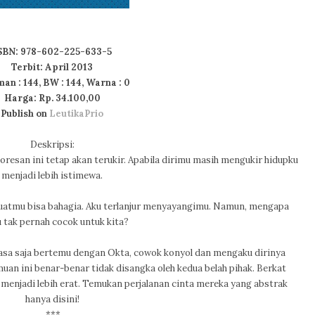
SBN: 978-602-225-633-5
Terbit: April 2013
an : 144, BW : 144, Warna : 0
Harga: Rp. 34.100,00
Publish on
LeutikaPrio
Deskripsi:
Goresan ini tetap akan terukir. Apabila dirimu masih mengukir hidupku
menjadi lebih istimewa.
atmu bisa bahagia. Aku terlanjur menyayangimu. Namun, mengapa
 tak pernah cocok untuk kita?
asa saja bertemu dengan Okta, cowok konyol dan mengaku dirinya
uan ini benar-benar tidak disangka oleh kedua belah pihak. Berkat
 menjadi lebih erat. Temukan perjalanan cinta mereka yang abstrak
hanya disini!
***