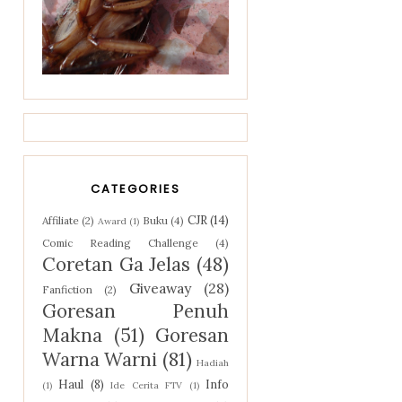
CATEGORIES
CJR
(14)
Affiliate
(2)
Buku
(4)
Award
(1)
Comic Reading Challenge
(4)
Coretan Ga Jelas
(48)
Giveaway
(28)
Fanfiction
(2)
Goresan Penuh
Makna
(51)
Goresan
Warna Warni
(81)
Hadiah
Haul
(8)
Info
(1)
Ide Cerita FTV
(1)