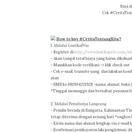
Bisa 
Cek #CeritaTent
How to buy #CeritaTentangKita?
1.
Melalui LeutikaPrio
- Register di
http://www.leutikaprio.com/da
- Akan tampil total biaya yang harus dikelua
- Masukkan kode verifikasi -> klik check out
- Cek e-mail, transfer uang, dan lakukan ko
atau
- SMS ke 081904221928 -nama, alamat, buku
*Tinggal menunggu dan bersabar, pesanan b
2. Melalui Penulisnya Langsung
- Penulis berada di Sangatta, Kalimantan Tim
tetap diterima dengan senang hati *ongkos 
- Kirim nama dan alamat lengkap via e-mail
- Konfirmasi pembayaran lalu pengiriman, d