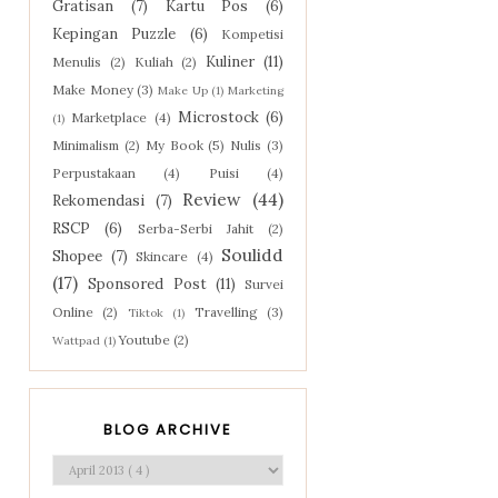
Gratisan
(7)
Kartu Pos
(6)
Kepingan Puzzle
(6)
Kompetisi
Kuliner
(11)
Menulis
(2)
Kuliah
(2)
Make Money
(3)
Make Up
(1)
Marketing
Microstock
(6)
Marketplace
(4)
(1)
Minimalism
(2)
My Book
(5)
Nulis
(3)
Perpustakaan
(4)
Puisi
(4)
Review
(44)
Rekomendasi
(7)
RSCP
(6)
Serba-Serbi Jahit
(2)
Soulidd
Shopee
(7)
Skincare
(4)
(17)
Sponsored Post
(11)
Survei
Online
(2)
Travelling
(3)
Tiktok
(1)
Youtube
(2)
Wattpad
(1)
BLOG ARCHIVE