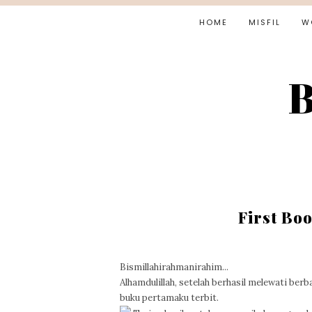
HOME
MISFIL
W
B
First Boo
Bismillahirahmanirahim...
Alhamdulillah, setelah berhasil melewati be
buku pertamaku terbit.