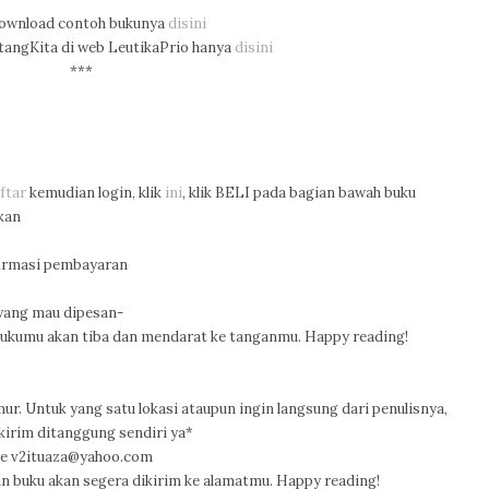
download contoh bukunya
disini
angKita di web LeutikaPrio hanya
disini
***
ftar
kemudian login, klik
ini
, klik BELI pada bagian bawah buku
rkan
nfirmasi pembayaran
 yang mau dipesan-
ukumu akan tiba dan mendarat ke tanganmu. Happy reading!
ur. Untuk yang satu lokasi ataupun ingin langsung dari penulisnya,
kirim ditanggung sendiri ya*
 ke v2ituaza@yahoo.com
an buku akan segera dikirim ke alamatmu. Happy reading!