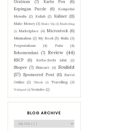
Gratisan
(7)
Kartu Pos
(6)
Kepingan Puzzle
(6)
Kompetisi
Kuliner
(11)
Menulis
(2)
Kuliah
(2)
Make Money
(3)
Make Up
(1)
Marketing
Microstock
(6)
Marketplace
(4)
(1)
Minimalism
(2)
My Book
(5)
Nulis
(3)
Perpustakaan
(4)
Puisi
(4)
Review
(44)
Rekomendasi
(7)
RSCP
(6)
Serba-Serbi Jahit
(2)
Soulidd
Shopee
(7)
Skincare
(4)
(17)
Sponsored Post
(11)
Survei
Online
(2)
Travelling
(3)
Tiktok
(1)
Youtube
(2)
Wattpad
(1)
BLOG ARCHIVE