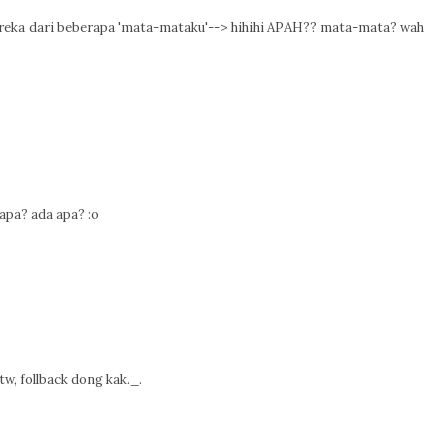
reka dari beberapa 'mata-mataku'--> hihihi APAH?? mata-mata? wah
apa? ada apa? :o
tw, follback dong kak._.