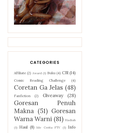
CATEGORIES
CJR
(14)
Affiliate
(2)
Buku
(4)
Award
(1)
Comic Reading Challenge
(4)
Coretan Ga Jelas
(48)
Giveaway
(28)
Fanfiction
(2)
Goresan Penuh
Makna
(51)
Goresan
Warna Warni
(81)
Hadiah
Haul
(8)
Info
(1)
Ide Cerita FTV
(1)